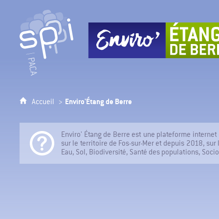
SPPPI Paca - Secrétariat Permanent pour la Préven
Enviro'Étang de Berre
Accueil
Enviro' Étang de Berre est une plateforme internet 
sur le territoire de Fos-sur-Mer et depuis 2018, sur 
Eau, Sol, Biodiversité, Santé des populations, Socio