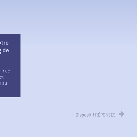
otre
g de
nir de
et
r au
Dispositif RÉPONSES