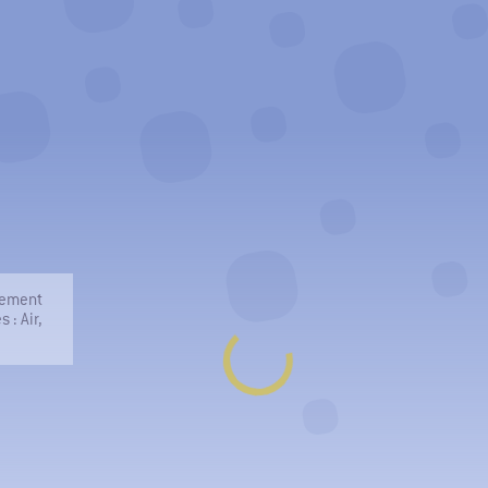
nnement
 : Air,