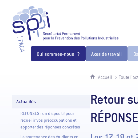
SPPPI Paca - Secrétariat Permanen
Qui sommes-nous ?
Axes de travail
B
Accueil
Toute l'ac
Retour su
Actualités
RÉPONS
RÉPONSES : un dispositif pour
recueillir vos préoccupations et
apporter des réponses concrètes
Les 17, 18 e
La soutenance des étudiants en