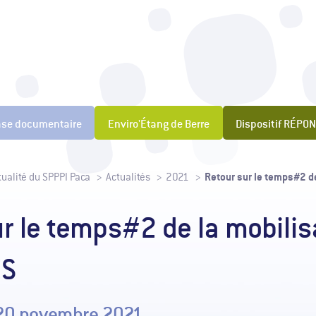
t pour la Prévention des Pollutions Industrielles
ase documentaire
Enviro'Étang de Berre
Dispositif RÉPO
Retour sur le temps#2 d
tualité du SPPPI Paca
Actualités
2021
r le temps#2 de la mobilis
ES
t 20 novembre 2021