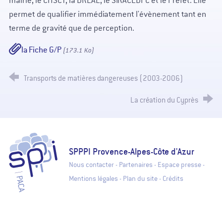
mairie, le CHSCT, la DREAL, le SIRACEDPC et le Préfet. Elle
permet de qualifier immédiatement l'évènement tant en
terme de gravité que de perception.
la Fiche G/P
(173.1 Ko)
Transports de matières dangereuses (2003-2006)
La création du Cyprès
SPPPI Paca - Secrétariat Permanent pour la Prévention des Pollutions
SPPPI Provence-Alpes-Côte d'Azur
Nous contacter
-
Partenaires
-
Espace presse
-
Mentions légales
-
Plan du site
-
Crédits