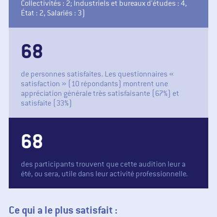
Collectivités : 2; Industriels et bureaux d'études : 4,
État : 2, Salariés : 3)
81
de personnes satisfaites. Les questionnaires «
satisfaction » (10 répondants) montrent une
appréciation générale très satisfaisante (67%) et
satisfaite (33%)
81
des participants trouvent que cette audition leur a
été, ou sera, utile dans leur activité professionnelle.
Ce qui a le plus satisfait :