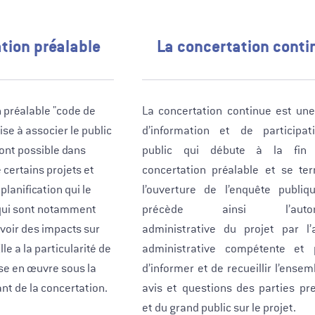
tion préalable
La concertation conti
 préalable "code de
La concertation continue est un
se à associer le public
d’information et de participa
ont possible dans
public qui débute à la fin
 certains projets et
concertation préalable et se te
lanification qui le
l’ouverture de l’enquête publiqu
qui sont notamment
précède ainsi l’autoris
voir des impacts sur
administrative du projet par l’a
le a la particularité de
administrative compétente et 
se en œuvre sous la
d’informer et de recueillir l’ense
nt de la concertation.
avis et questions des parties pr
et du grand public sur le projet.