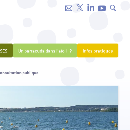
NSES
Un barracuda dans l’aïoli ?
Infos pratiques
consultation publique