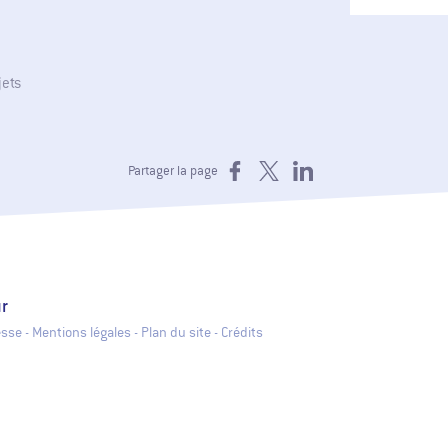
jets
Partager sur Facebook
Partager sur X
Partager sur LinkedIn
Partager la page
ons Industrielles
ur
esse
-
Mentions légales
-
Plan du site
-
Crédits