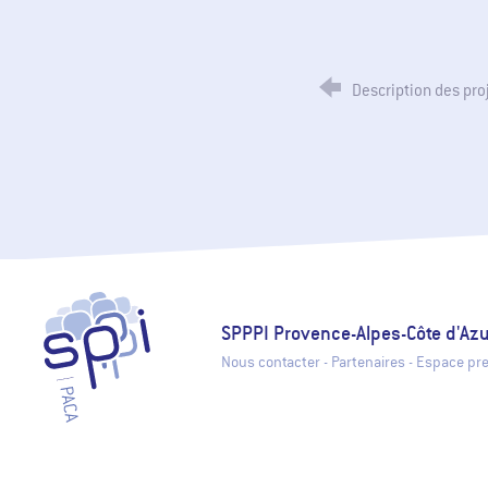
Description des pro
SPPPI Paca - Secrétariat Permanent pour la Prévention des Polluti
SPPPI Provence-Alpes-Côte d'Az
Nous contacter
-
Partenaires
-
Espace pr