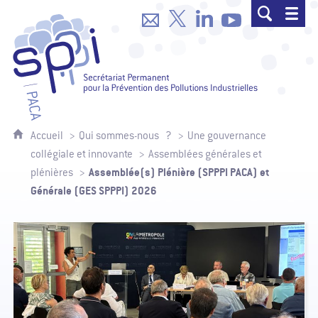
SPPPI Paca - Secrétariat Permanent p
Accueil
Qui sommes-nous ?
Une gouvernance
collégiale et innovante
Assemblées générales et
Assemblée(s) Plénière (SPPPI PACA) et
plénières
Générale (GES SPPPI) 2026