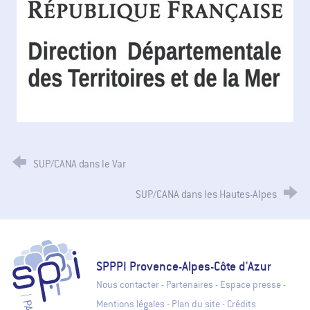
SUP/CANA dans le Var
SUP/CANA dans les Hautes-Alpes
SPPPI Paca - Secrétariat Permanent pour la Prévention des Pollutions
SPPPI Provence-Alpes-Côte d'Azur
Nous contacter
-
Partenaires
-
Espace presse
-
Mentions légales
-
Plan du site
-
Crédits