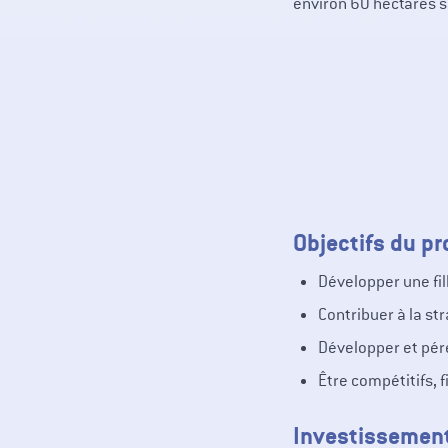
environ 60 hectares s
Objectifs du pr
Développer une fi
Contribuer à la st
Développer et pére
Être compétitifs, 
Investissemen