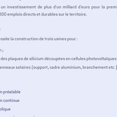
 un investissement de plus d'un milliard d'euro pour la prem
000 emplois directs et durables sur le territoire.
s
essite la construction de trois usines pour :
 ;
des plaques de silicium découpées en cellules photovoltaïques 
nneaux solaires (support, cadre aluminium, branchement
etc.
)
n préalable
on continue
blique