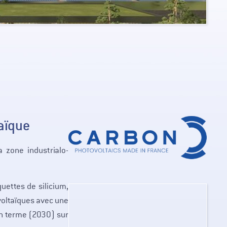
aïque
a zone industrialo-
quettes de silicium,
voltaïques avec une
n terme (2030) sur