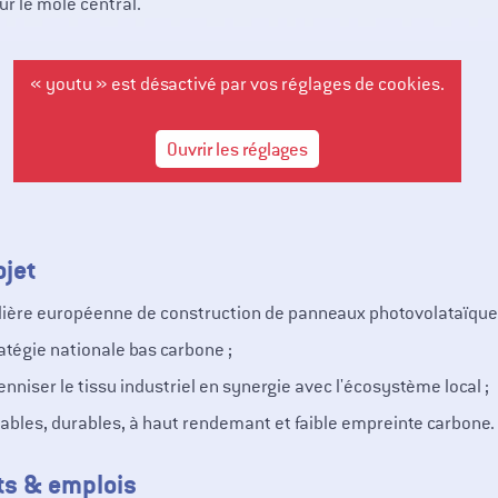
ur le môle central.
« youtu » est désactivé par vos réglages de cookies.
Ouvrir les réglages
ojet
llière européenne de construction de panneaux photovolataïque
ratégie nationale bas carbone ;
nniser le tissu industriel en synergie avec l'écosystème local ;
fiables, durables, à haut rendemant et faible empreinte carbone.
ts & emplois