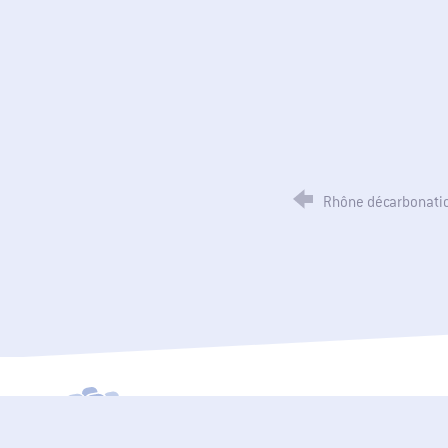
Rhône décarbonati
SPPPI Paca - Secrétariat Permanent pour la Prévention des Polluti
SPPPI Provence-Alpes-Côte d'Az