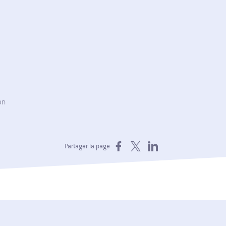
on
Partager sur Facebook
Partager sur X
Partager sur LinkedIn
Partager la page
ons Industrielles
ur