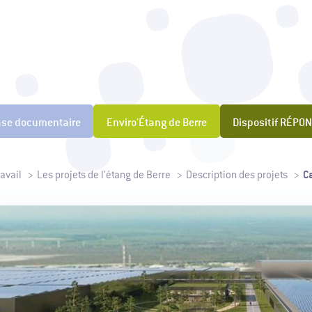
t pour la Prévention des Pollutions Industrielles
ase documentaire
Enviro'Étang de Berre
Dispositif RÉPO
C
avail
Les projets de l'étang de Berre
Description des projets