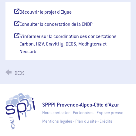
Découvrir le projet d'Elyse
Consulter la concertation de la CNDP
S'informer sur la coordination des concertations
Carbon, H2V, GravitHy, DEOS, Medhyterra et
Neocarb
DEOS
SPPPI Paca - Secrétariat Permanent pour la Prévention des Pollutions
SPPPI Provence-Alpes-Côte d'Azur
Nous contacter
-
Partenaires
-
Espace presse
-
Mentions légales
-
Plan du site
-
Crédits